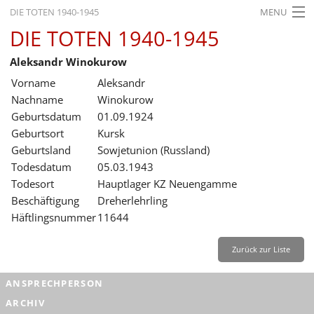
DIE TOTEN 1940-1945
MENU
DIE TOTEN 1940-1945
STARTSEITE
Aleksandr Winokurow
AKTUELLES
Vorname
Aleksandr
AUSSTELLUNGEN
Nachname
Winokurow
Geburtsdatum
01.09.1924
GESCHICHTE
Geburtsort
Kursk
Geburtsland
Sowjetunion (Russland)
BILDUNG
Todesdatum
05.03.1943
FORSCHUNG
Todesort
Hauptlager KZ Neuengamme
Beschäftigung
Dreherlehrling
SERVICE
Häftlingsnummer
11644
Zurück
Deutsch
Gebärdensprache
Leichte Sprache
Zurück zur Liste
Deutsch
ANSPRECHPERSON
Deutsch
ARCHIV