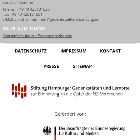
Christian Römmer
English
Telefon:
+49 40 428131526
Fax:
+49 40 428131501
Français
E-Mail:
christian.roemmer@gedenkstaetten.hamburg.de
MEHR ZUM THEMA
Dansk
Kontaktformular zur Personenrecherche
Español
DATENSCHUTZ
IMPRESSUM
KONTAKT
Italiano
PRESSE
SITEMAP
Nederlands
Polski
Português
Türkçe
Gefördert von:
Yкраїнський
Русский