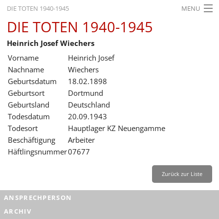
DIE TOTEN 1940-1945
MENU
DIE TOTEN 1940-1945
STARTSEITE
Heinrich Josef Wiechers
AKTUELLES
Vorname
Heinrich Josef
AUSSTELLUNGEN
Nachname
Wiechers
Geburtsdatum
18.02.1898
GESCHICHTE
Geburtsort
Dortmund
Geburtsland
Deutschland
BILDUNG
Todesdatum
20.09.1943
FORSCHUNG
Todesort
Hauptlager KZ Neuengamme
Beschäftigung
Arbeiter
SERVICE
Häftlingsnummer
07677
Zurück
Deutsch
Gebärdensprache
Leichte Sprache
Zurück zur Liste
Deutsch
ANSPRECHPERSON
Deutsch
ARCHIV