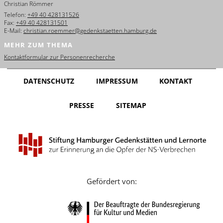
Christian Römmer
English
Telefon:
+49 40 428131526
Fax:
+49 40 428131501
Français
E-Mail:
christian.roemmer@gedenkstaetten.hamburg.de
MEHR ZUM THEMA
Dansk
Kontaktformular zur Personenrecherche
Español
DATENSCHUTZ
IMPRESSUM
KONTAKT
Italiano
PRESSE
SITEMAP
Nederlands
Polski
Português
Türkçe
Gefördert von:
Yкраїнський
Русский