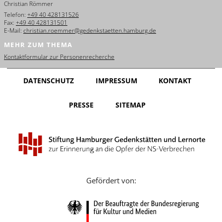
Christian Römmer
English
Telefon:
+49 40 428131526
Fax:
+49 40 428131501
Français
E-Mail:
christian.roemmer@gedenkstaetten.hamburg.de
MEHR ZUM THEMA
Dansk
Kontaktformular zur Personenrecherche
Español
DATENSCHUTZ
IMPRESSUM
KONTAKT
Italiano
PRESSE
SITEMAP
Nederlands
Polski
Português
Türkçe
Gefördert von:
Yкраїнський
Русский