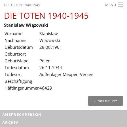
DIE TOTEN 1940-1945
MENU
DIE TOTEN 1940-1945
STARTSEITE
Stanisław Wiązowski
AKTUELLES
Vorname
Stanisław
AUSSTELLUNGEN
Nachname
Wiązowski
Geburtsdatum
28.08.1901
GESCHICHTE
Geburtsort
Geburtsland
Polen
BILDUNG
Todesdatum
26.11.1944
FORSCHUNG
Todesort
Außenlager Meppen-Versen
Beschäftigung
SERVICE
Häftlingsnummer
46429
Zurück
Deutsch
Gebärdensprache
Leichte Sprache
Zurück zur Liste
Deutsch
ANSPRECHPERSON
Deutsch
ARCHIV