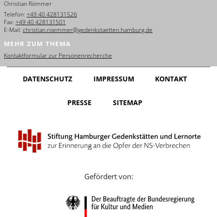
Christian Römmer
English
Telefon:
+49 40 428131526
Fax:
+49 40 428131501
Français
E-Mail:
christian.roemmer@gedenkstaetten.hamburg.de
MEHR ZUM THEMA
Dansk
Kontaktformular zur Personenrecherche
Español
DATENSCHUTZ
IMPRESSUM
KONTAKT
Italiano
PRESSE
SITEMAP
Nederlands
Polski
Português
Türkçe
Gefördert von:
Yкраїнський
Русский