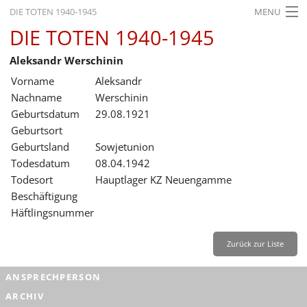
DIE TOTEN 1940-1945
MENU
DIE TOTEN 1940-1945
STARTSEITE
Aleksandr Werschinin
AKTUELLES
Vorname
Aleksandr
AUSSTELLUNGEN
Nachname
Werschinin
Geburtsdatum
29.08.1921
GESCHICHTE
Geburtsort
Geburtsland
Sowjetunion
BILDUNG
Todesdatum
08.04.1942
FORSCHUNG
Todesort
Hauptlager KZ Neuengamme
Beschäftigung
SERVICE
Häftlingsnummer
Zurück
Deutsch
Gebärdensprache
Leichte Sprache
Zurück zur Liste
Deutsch
ANSPRECHPERSON
Deutsch
ARCHIV