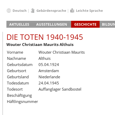
Deutsch
Gebärdensprache
Leichte Sprache
Deutsch
AKTUELLES
AUSSTELLUNGEN
GESCHICHTE
BILDU
English
Nachrichten
Hauptausstellung
Konzentrationslager
Führungen / Projek
Der An
Schüle
Français
DIE TOTEN 1940-1945
Veranstaltungskalender
Lager-SS
Wachturm
Nachkriegsnutzung
Projekttage
Berufsgruppenorie
Sterbe
Berufs
Dansk
Wouter Christiaan Maurits Althuis
Klinkerwerk
Gedenkstätte
Längere Projekte
Kooperationen
Führungen
Die Hä
Erwac
Español
Vorname
Wouter Christiaan Maurits
ehem. Walther-Werke
Zeittafel
Schulkooperatione
Studientage
Arbeit
Inklus
Italiano
Nachname
Althuis
Gefängnismauer
KZ-Außenlager
Vor- und Nachbere
Alltag
Außenl
Fortbi
Nederlands
Geburtsdatum
05.04.1924
Haus des Gedenkens
Gedenkstätten in Ham
Digitale Angebote
Lager-
Begeg
Polski
Geburtsort
Amsterdam
Sonderausstellungen
Totenbuch
Das E
Die To
Português
Geburtsland
Niederlande
Wanderausstellungen
Türkçe
Todesdatum
24.04.1945
Yкраїнський
Todesort
Auffanglager Sandbostel
Beschäftigung
Русский
Häftlingsnummer
עברית
العربية