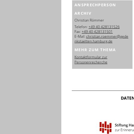
ANSPRECHPERSON
ARCHIV
Christian Römmer
Telefon:
+49 40 428131526
Fax:
+49 40 428131501
E-Mail:
christian.roemmer@gede
nkstaetten.hamburg.de
MEHR ZUM THEMA
Kontaktformular zur
Personenrecherche
DATE