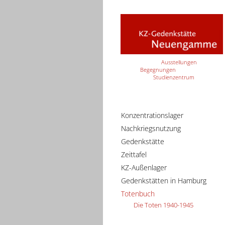
Ausstellungen
Begegnungen
Studienzentrum
Konzentrationslager
Nachkriegsnutzung
Gedenkstätte
Zeittafel
KZ-Außenlager
Gedenkstätten in Hamburg
Totenbuch
Die Toten 1940-1945