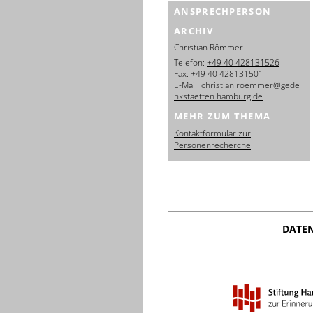
ANSPRECHPERSON
ARCHIV
Christian Römmer
Telefon:
+49 40 428131526
Fax:
+49 40 428131501
E-Mail:
christian.roemmer@gede
nkstaetten.hamburg.de
MEHR ZUM THEMA
Kontaktformular zur
Personenrecherche
DATE