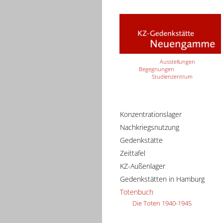
Ausstellungen
Begegnungen
Studienzentrum
Konzentrationslager
Nachkriegsnutzung
Gedenkstätte
Zeittafel
KZ-Außenlager
Gedenkstätten in Hamburg
Totenbuch
Die Toten 1940-1945