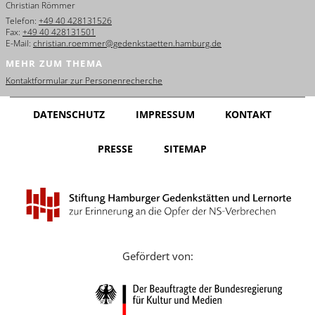
Christian Römmer
English
Telefon:
+49 40 428131526
Fax:
+49 40 428131501
Français
E-Mail:
christian.roemmer@gedenkstaetten.hamburg.de
MEHR ZUM THEMA
Dansk
Kontaktformular zur Personenrecherche
Español
DATENSCHUTZ
IMPRESSUM
KONTAKT
Italiano
PRESSE
SITEMAP
Nederlands
Polski
Português
Türkçe
Gefördert von:
Yкраїнський
Русский