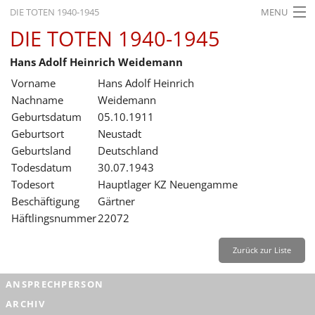
DIE TOTEN 1940-1945
MENU
DIE TOTEN 1940-1945
STARTSEITE
Hans Adolf Heinrich Weidemann
AKTUELLES
Vorname
Hans Adolf Heinrich
AUSSTELLUNGEN
Nachname
Weidemann
Geburtsdatum
05.10.1911
GESCHICHTE
Geburtsort
Neustadt
Geburtsland
Deutschland
BILDUNG
Todesdatum
30.07.1943
FORSCHUNG
Todesort
Hauptlager KZ Neuengamme
Beschäftigung
Gärtner
SERVICE
Häftlingsnummer
22072
Zurück
Deutsch
Gebärdensprache
Leichte Sprache
Zurück zur Liste
Deutsch
ANSPRECHPERSON
Deutsch
ARCHIV