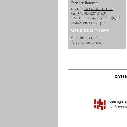
Christian Römmer
Telefon:
+49 40 428131526
Fax:
+49 40 428131501
E-Mail:
christian.roemmer@gede
nkstaetten.hamburg.de
MEHR ZUM THEMA
Kontaktformular zur
Personenrecherche
DATE