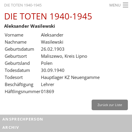
DIE TOTEN 1940-1945
MENU
DIE TOTEN 1940-1945
STARTSEITE
Aleksander Wasilewski
AKTUELLES
Vorname
Aleksander
AUSSTELLUNGEN
Nachname
Wasilewski
Geburtsdatum
26.02.1903
GESCHICHTE
Geburtsort
Maliszewo, Kreis Lipno
Geburtsland
Polen
BILDUNG
Todesdatum
30.09.1940
FORSCHUNG
Todesort
Hauptlager KZ Neuengamme
Beschäftigung
Lehrer
SERVICE
Häftlingsnummer
01869
Zurück
Deutsch
Gebärdensprache
Leichte Sprache
Zurück zur Liste
Deutsch
ANSPRECHPERSON
Deutsch
ARCHIV