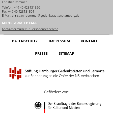
Christian Römmer
English
Telefon:
+49 40 428131526
Fax:
+49 40 428131501
Français
E-Mail:
christian.roemmer@gedenkstaetten.hamburg.de
MEHR ZUM THEMA
Dansk
Kontaktformular zur Personenrecherche
Español
DATENSCHUTZ
IMPRESSUM
KONTAKT
Italiano
PRESSE
SITEMAP
Nederlands
Polski
Português
Türkçe
Gefördert von:
Yкраїнський
Русский