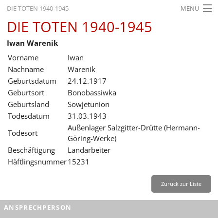
DIE TOTEN 1940-1945
MENU
DIE TOTEN 1940-1945
STARTSEITE
Iwan Warenik
AKTUELLES
Vorname
Iwan
AUSSTELLUNGEN
Nachname
Warenik
Geburtsdatum
24.12.1917
GESCHICHTE
Geburtsort
Bonobassiwka
Geburtsland
Sowjetunion
BILDUNG
Todesdatum
31.03.1943
FORSCHUNG
Außenlager Salzgitter-Drütte (Hermann-
Todesort
Göring-Werke)
SERVICE
Beschäftigung
Landarbeiter
Häftlingsnummer
15231
Zurück
Deutsch
Gebärdensprache
Leichte Sprache
Deutsch
Zurück zur Liste
Deutsch
ANSPRECHPERSON