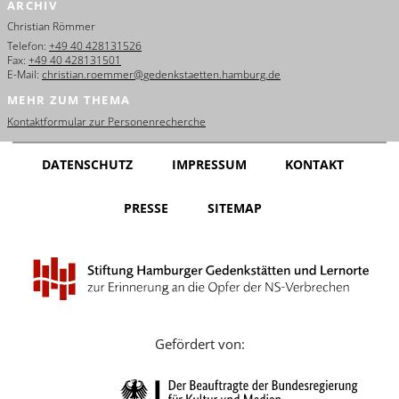
ARCHIV
English
Christian Römmer
Français
Telefon:
+49 40 428131526
Fax:
+49 40 428131501
E-Mail:
christian.roemmer@gedenkstaetten.hamburg.de
Dansk
MEHR ZUM THEMA
Español
Kontaktformular zur Personenrecherche
Italiano
DATENSCHUTZ
IMPRESSUM
KONTAKT
Nederlands
PRESSE
SITEMAP
Polski
Português
Türkçe
Yкраїнський
Gefördert von:
Русский