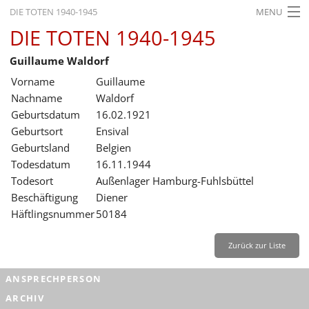
DIE TOTEN 1940-1945
MENU
DIE TOTEN 1940-1945
STARTSEITE
Guillaume Waldorf
AKTUELLES
Vorname
Guillaume
AUSSTELLUNGEN
Nachname
Waldorf
Geburtsdatum
16.02.1921
GESCHICHTE
Geburtsort
Ensival
Geburtsland
Belgien
BILDUNG
Todesdatum
16.11.1944
FORSCHUNG
Todesort
Außenlager Hamburg-Fuhlsbüttel
Beschäftigung
Diener
SERVICE
Häftlingsnummer
50184
Zurück
Deutsch
Gebärdensprache
Leichte Sprache
Zurück zur Liste
Deutsch
ANSPRECHPERSON
Deutsch
ARCHIV