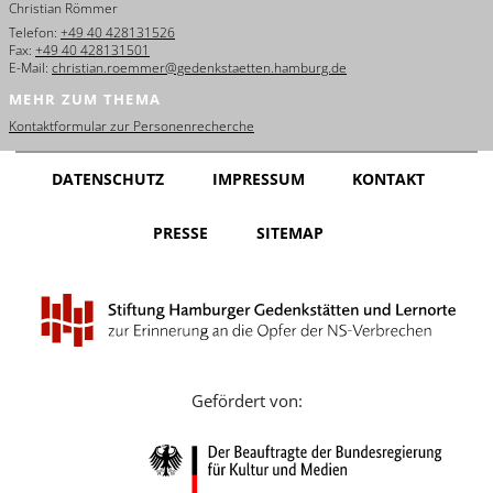
Christian Römmer
English
Telefon:
+49 40 428131526
Fax:
+49 40 428131501
Français
E-Mail:
christian.roemmer@gedenkstaetten.hamburg.de
MEHR ZUM THEMA
Dansk
Kontaktformular zur Personenrecherche
Español
DATENSCHUTZ
IMPRESSUM
KONTAKT
Italiano
PRESSE
SITEMAP
Nederlands
Polski
Português
Türkçe
Gefördert von:
Yкраїнський
Русский