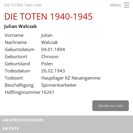
DIE TOTEN 1940-1945
MENU
DIE TOTEN 1940-1945
STARTSEITE
Julian Walczak
AKTUELLES
Vorname
Julian
AUSSTELLUNGEN
Nachname
Walczak
Geburtsdatum
04.01.1894
GESCHICHTE
Geburtsort
Chrosno
Geburtsland
Polen
BILDUNG
Todesdatum
26.02.1943
FORSCHUNG
Todesort
Hauptlager KZ Neuengamme
Beschäftigung
Spinnereiarbeiter
SERVICE
Häftlingsnummer
16261
Zurück
Deutsch
Gebärdensprache
Leichte Sprache
Zurück zur Liste
Deutsch
ANSPRECHPERSON
Deutsch
ARCHIV