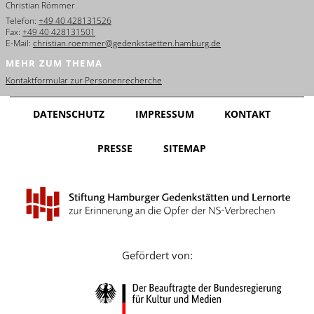
Christian Römmer
English
Telefon:
+49 40 428131526
Fax:
+49 40 428131501
Français
E-Mail:
christian.roemmer@gedenkstaetten.hamburg.de
MEHR ZUM THEMA
Dansk
Kontaktformular zur Personenrecherche
Español
DATENSCHUTZ
IMPRESSUM
KONTAKT
Italiano
PRESSE
SITEMAP
Nederlands
Polski
Português
Türkçe
Gefördert von:
Yкраїнський
Русский