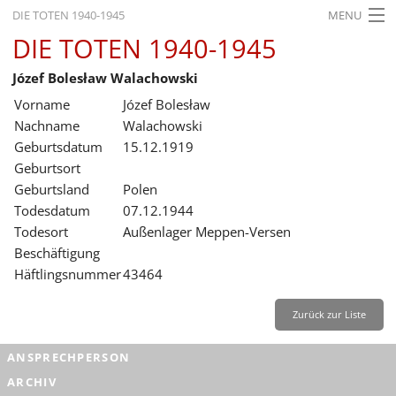
DIE TOTEN 1940-1945
MENU
DIE TOTEN 1940-1945
STARTSEITE
Józef Bolesław Walachowski
AKTUELLES
Vorname
Józef Bolesław
AUSSTELLUNGEN
Nachname
Walachowski
Geburtsdatum
15.12.1919
GESCHICHTE
Geburtsort
Geburtsland
Polen
BILDUNG
Todesdatum
07.12.1944
FORSCHUNG
Todesort
Außenlager Meppen-Versen
Beschäftigung
SERVICE
Häftlingsnummer
43464
Zurück
Deutsch
Gebärdensprache
Leichte Sprache
Zurück zur Liste
Deutsch
ANSPRECHPERSON
Deutsch
ARCHIV