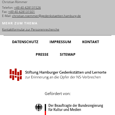
Christian Römmer
English
Telefon:
+49 40 428131526
Fax:
+49 40 428131501
Français
E-Mail:
christian.roemmer@gedenkstaetten.hamburg.de
MEHR ZUM THEMA
Dansk
Kontaktformular zur Personenrecherche
Español
DATENSCHUTZ
IMPRESSUM
KONTAKT
Italiano
PRESSE
SITEMAP
Nederlands
Polski
Português
Türkçe
Gefördert von:
Yкраїнський
Русский