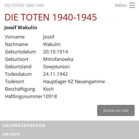
DIE TOTEN 1940-1945
MENU
DIE TOTEN 1940-1945
STARTSEITE
Jossif Wakulin
AKTUELLES
Vorname
Jossif
AUSSTELLUNGEN
Nachname
Wakulin
Geburtsdatum
20.10.1914
GESCHICHTE
Geburtsort
Mitrofanowka
Geburtsland
Sowjetunion
BILDUNG
Todesdatum
24.11.1942
FORSCHUNG
Todesort
Hauptlager KZ Neuengamme
Beschäftigung
Koch
SERVICE
Häftlingsnummer
10918
Deutsch
Deutsch
Gebärdensprache
Leichte Sprache
Zurück zur Liste
English
ANSPRECHPERSON
Français
ARCHIV