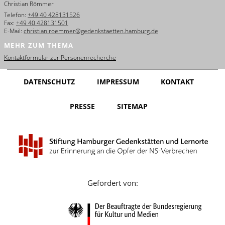
Christian Römmer
Dansk
Telefon:
+49 40 428131526
Fax:
+49 40 428131501
Español
E-Mail:
christian.roemmer@gedenkstaetten.hamburg.de
MEHR ZUM THEMA
Italiano
Kontaktformular zur Personenrecherche
Nederlands
DATENSCHUTZ
IMPRESSUM
KONTAKT
Polski
PRESSE
SITEMAP
Português
Türkçe
Yкраїнський
Русский
Gefördert von:
עברית
العربية