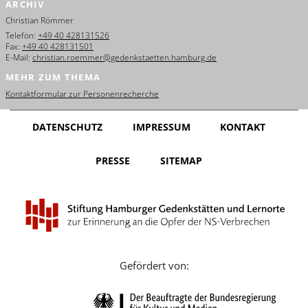
ARCHIV
English
Christian Römmer
Français
Telefon:
+49 40 428131526
Fax:
+49 40 428131501
E-Mail:
christian.roemmer@gedenkstaetten.hamburg.de
Dansk
MEHR ZUM THEMA
Español
Kontaktformular zur Personenrecherche
Italiano
DATENSCHUTZ
IMPRESSUM
KONTAKT
Nederlands
PRESSE
SITEMAP
Polski
Português
Türkçe
Yкраїнський
Gefördert von:
Русский