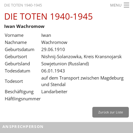
DIE TOTEN 1940-1945
MENU
DIE TOTEN 1940-1945
STARTSEITE
Iwan Wachromow
AKTUELLES
Vorname
Iwan
AUSSTELLUNGEN
Nachname
Wachromow
Geburtsdatum
29.06.1910
GESCHICHTE
Geburtsort
Nishnij-Solanzowka, Kreis Kransnojarsk
Geburtsland
Sowjetunion (Russland)
BILDUNG
Todesdatum
06.01.1943
FORSCHUNG
auf dem Transport zwischen Magdeburg
Todesort
und Stendal
SERVICE
Beschäftigung
Landarbeiter
Häftlingsnummer
Zurück
Deutsch
Gebärdensprache
Leichte Sprache
Deutsch
Zurück zur Liste
Deutsch
ANSPRECHPERSON