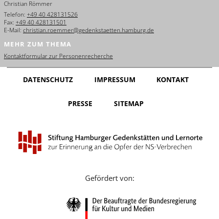
Christian Römmer
English
Telefon:
+49 40 428131526
Fax:
+49 40 428131501
Français
E-Mail:
christian.roemmer@gedenkstaetten.hamburg.de
MEHR ZUM THEMA
Dansk
Kontaktformular zur Personenrecherche
Español
DATENSCHUTZ
IMPRESSUM
KONTAKT
Italiano
PRESSE
SITEMAP
Nederlands
Polski
Português
Türkçe
Gefördert von:
Yкраїнський
Русский