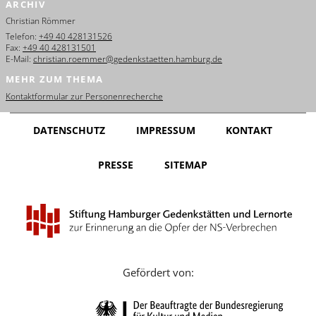
ARCHIV
English
Christian Römmer
Français
Telefon:
+49 40 428131526
Fax:
+49 40 428131501
E-Mail:
christian.roemmer@gedenkstaetten.hamburg.de
Dansk
MEHR ZUM THEMA
Español
Kontaktformular zur Personenrecherche
Italiano
DATENSCHUTZ
IMPRESSUM
KONTAKT
Nederlands
PRESSE
SITEMAP
Polski
Português
Türkçe
Yкраїнський
Gefördert von:
Русский