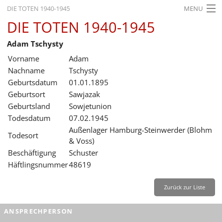
DIE TOTEN 1940-1945
MENU
DIE TOTEN 1940-1945
STARTSEITE
Adam Tschysty
AKTUELLES
Vorname
Adam
AUSSTELLUNGEN
Nachname
Tschysty
Geburtsdatum
01.01.1895
GESCHICHTE
Geburtsort
Sawjazak
Geburtsland
Sowjetunion
BILDUNG
Todesdatum
07.02.1945
FORSCHUNG
Außenlager Hamburg-Steinwerder (Blohm
Todesort
& Voss)
SERVICE
Beschäftigung
Schuster
Häftlingsnummer
48619
Zurück
Deutsch
Gebärdensprache
Leichte Sprache
Deutsch
Zurück zur Liste
Deutsch
ANSPRECHPERSON