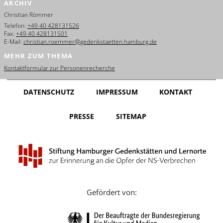
ARCHIV
English
Christian Römmer
Français
Telefon:
+49 40 428131526
Fax:
+49 40 428131501
E-Mail:
christian.roemmer@gedenkstaetten.hamburg.de
Dansk
MEHR ZUM THEMA
Español
Kontaktformular zur Personenrecherche
Italiano
DATENSCHUTZ
IMPRESSUM
KONTAKT
Nederlands
PRESSE
SITEMAP
Polski
Português
Türkçe
Yкраїнський
Gefördert von:
Русский