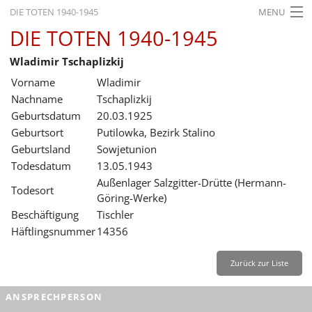
DIE TOTEN 1940-1945
MENU
DIE TOTEN 1940-1945
STARTSEITE
Wladimir Tschaplizkij
AKTUELLES
Vorname
Wladimir
AUSSTELLUNGEN
Nachname
Tschaplizkij
Geburtsdatum
20.03.1925
GESCHICHTE
Geburtsort
Putilowka, Bezirk Stalino
Geburtsland
Sowjetunion
BILDUNG
Todesdatum
13.05.1943
FORSCHUNG
Außenlager Salzgitter-Drütte (Hermann-
Todesort
Göring-Werke)
SERVICE
Beschäftigung
Tischler
Häftlingsnummer
14356
Zurück
Deutsch
Gebärdensprache
Leichte Sprache
Deutsch
Zurück zur Liste
Deutsch
ANSPRECHPERSON