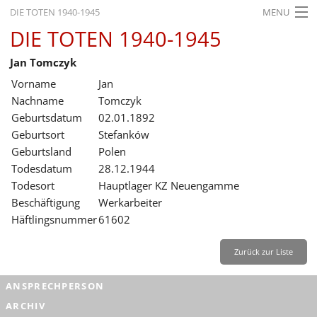
DIE TOTEN 1940-1945
MENU
DIE TOTEN 1940-1945
STARTSEITE
Jan Tomczyk
AKTUELLES
Vorname
Jan
AUSSTELLUNGEN
Nachname
Tomczyk
Geburtsdatum
02.01.1892
GESCHICHTE
Geburtsort
Stefanków
Geburtsland
Polen
BILDUNG
Todesdatum
28.12.1944
FORSCHUNG
Todesort
Hauptlager KZ Neuengamme
Beschäftigung
Werkarbeiter
SERVICE
Häftlingsnummer
61602
Zurück
Deutsch
Gebärdensprache
Leichte Sprache
Zurück zur Liste
Deutsch
ANSPRECHPERSON
Deutsch
ARCHIV