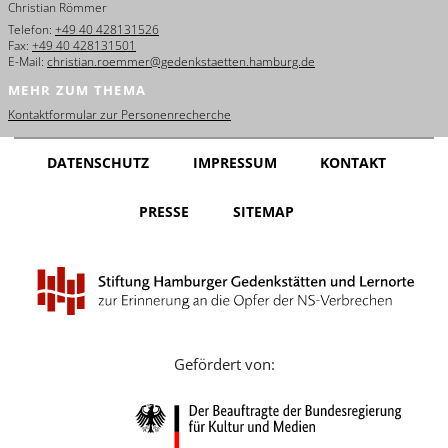
Christian Römmer
English
Telefon:
+49 40 428131526
Fax:
+49 40 428131501
Français
E-Mail:
christian.roemmer@gedenkstaetten.hamburg.de
MEHR ZUM THEMA
Dansk
Kontaktformular zur Personenrecherche
Español
DATENSCHUTZ
IMPRESSUM
KONTAKT
Italiano
PRESSE
SITEMAP
Nederlands
Polski
Português
Türkçe
Gefördert von:
Yкраїнський
Русский