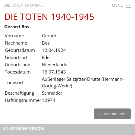
DIE TOTEN 1940-1945
MENU
DIE TOTEN 1940-1945
STARTSEITE
Gerard Bos
AKTUELLES
Vorname
Gerard
AUSSTELLUNGEN
Nachname
Bos
Geburtsdatum
12.04.1924
GESCHICHTE
Geburtsort
Ede
Geburtsland
Niederlande
BILDUNG
Todesdatum
16.07.1943
FORSCHUNG
Außenlager Salzgitter-Drütte (Hermann-
Todesort
Göring-Werke)
SERVICE
Beschäftigung
Schneider
Häftlingsnummer
10974
Zurück
Deutsch
Gebärdensprache
Leichte Sprache
Deutsch
Zurück zur Liste
Deutsch
ANSPRECHPERSON