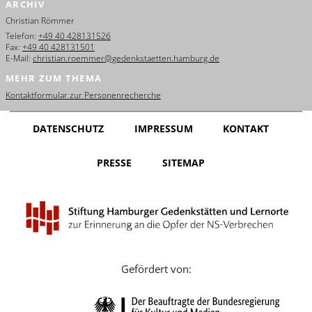
ARCHIV
English
Christian Römmer
Français
Telefon:
+49 40 428131526
Fax:
+49 40 428131501
E-Mail:
christian.roemmer@gedenkstaetten.hamburg.de
Dansk
MEHR ZUM THEMA
Español
Kontaktformular zur Personenrecherche
Italiano
DATENSCHUTZ
IMPRESSUM
KONTAKT
Nederlands
PRESSE
SITEMAP
Polski
Português
Türkçe
Yкраїнський
Gefördert von:
Русский