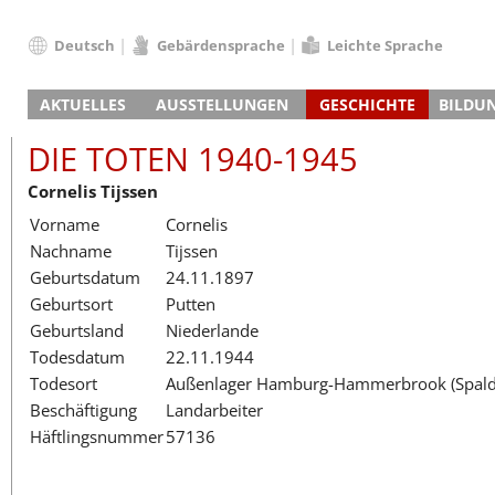
Deutsch
Gebärdensprache
Leichte Sprache
Deutsch
AKTUELLES
AUSSTELLUNGEN
GESCHICHTE
BILDU
English
Nachrichten
Hauptausstellung
Konzentrationslager
Führungen / Projek
Der An
Schüle
Français
DIE TOTEN 1940-1945
Veranstaltungskalender
Lager-SS
Wachturm
Nachkriegsnutzung
Projekttage
Berufsgruppenorie
Sterbe
Berufs
Dansk
Cornelis Tijssen
Klinkerwerk
Gedenkstätte
Längere Projekte
Kooperationen
Führungen
Die Hä
Erwac
Español
Vorname
Cornelis
ehem. Walther-Werke
Zeittafel
Schulkooperatione
Studientage
Arbeit
Inklus
Italiano
Nachname
Tijssen
Gefängnismauer
KZ-Außenlager
Vor- und Nachbere
Alltag
Außenl
Fortbi
Nederlands
Geburtsdatum
24.11.1897
Haus des Gedenkens
Gedenkstätten in Ham
Digitale Angebote
Lager-
Begeg
Polski
Geburtsort
Putten
Sonderausstellungen
Totenbuch
Das E
Die To
Português
Geburtsland
Niederlande
Wanderausstellungen
Türkçe
Todesdatum
22.11.1944
Yкраїнський
Todesort
Außenlager Hamburg-Hammerbrook (Spaldi
Beschäftigung
Landarbeiter
Русский
Häftlingsnummer
57136
עברית
العربية