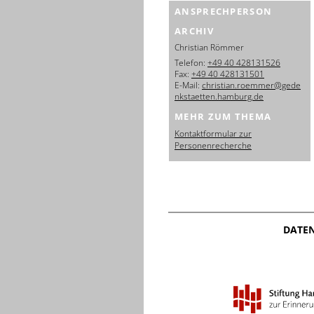
ANSPRECHPERSON
ARCHIV
Christian Römmer
Telefon:
+49 40 428131526
Fax:
+49 40 428131501
E-Mail:
christian.roemmer@gede
nkstaetten.hamburg.de
MEHR ZUM THEMA
Kontaktformular zur
Personenrecherche
DATE