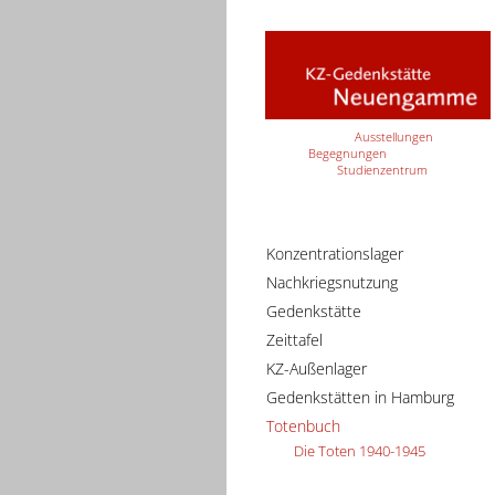
Ausstellungen
Begegnungen
Studienzentrum
Konzentrationslager
Nachkriegsnutzung
Gedenkstätte
Zeittafel
KZ-Außenlager
Gedenkstätten in Hamburg
Totenbuch
Die Toten 1940-1945