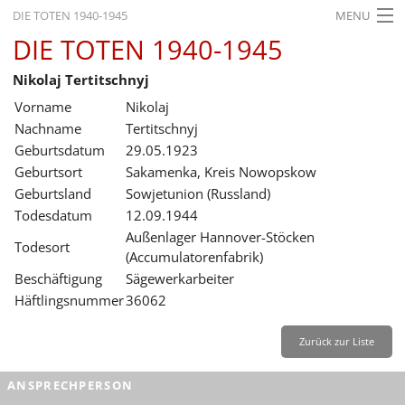
DIE TOTEN 1940-1945
MENU
DIE TOTEN 1940-1945
STARTSEITE
Nikolaj Tertitschnyj
AKTUELLES
Vorname
Nikolaj
AUSSTELLUNGEN
Nachname
Tertitschnyj
Geburtsdatum
29.05.1923
GESCHICHTE
Geburtsort
Sakamenka, Kreis Nowopskow
Geburtsland
Sowjetunion (Russland)
BILDUNG
Todesdatum
12.09.1944
FORSCHUNG
Außenlager Hannover-Stöcken
Todesort
(Accumulatorenfabrik)
SERVICE
Beschäftigung
Sägewerkarbeiter
Häftlingsnummer
36062
Zurück
Deutsch
Gebärdensprache
Leichte Sprache
Deutsch
Zurück zur Liste
Deutsch
ANSPRECHPERSON