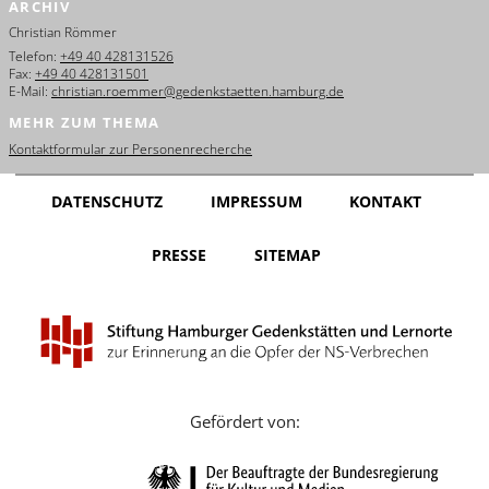
ARCHIV
English
Christian Römmer
Français
Telefon:
+49 40 428131526
Fax:
+49 40 428131501
E-Mail:
christian.roemmer@gedenkstaetten.hamburg.de
Dansk
MEHR ZUM THEMA
Español
Kontaktformular zur Personenrecherche
Italiano
DATENSCHUTZ
IMPRESSUM
KONTAKT
Nederlands
PRESSE
SITEMAP
Polski
Português
Türkçe
Yкраїнський
Gefördert von:
Русский