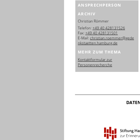
ANSPRECHPERSON
ARCHIV
Christian Römmer
Telefon:
+49 40 428131526
Fax:
+49 40 428131501
E-Mail:
christian.roemmer@gede
nkstaetten.hamburg.de
MEHR ZUM THEMA
Kontaktformular zur
Personenrecherche
DATE