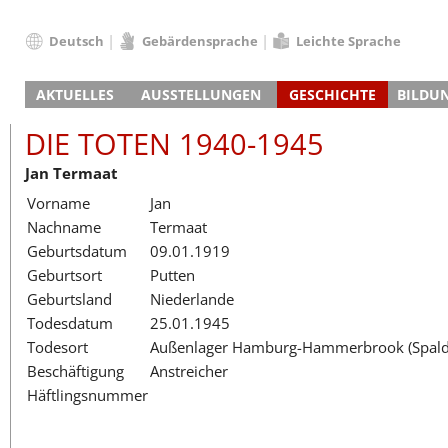
Deutsch
Gebärdensprache
Leichte Sprache
Deutsch
AKTUELLES
AUSSTELLUNGEN
GESCHICHTE
BILDU
English
Nachrichten
Hauptausstellung
Konzentrationslager
Führungen / Projek
Der An
Schüle
Français
DIE TOTEN 1940-1945
Veranstaltungskalender
Lager-SS
Wachturm
Nachkriegsnutzung
Projekttage
Berufsgruppenorie
Sterbe
Berufs
Dansk
Jan Termaat
Klinkerwerk
Gedenkstätte
Längere Projekte
Kooperationen
Führungen
Die Hä
Erwac
Español
Vorname
Jan
ehem. Walther-Werke
Zeittafel
Schulkooperatione
Studientage
Arbeit
Inklus
Italiano
Nachname
Termaat
Gefängnismauer
KZ-Außenlager
Vor- und Nachbere
Alltag
Außenl
Fortbi
Nederlands
Geburtsdatum
09.01.1919
Haus des Gedenkens
Gedenkstätten in Ham
Digitale Angebote
Lager-
Begeg
Polski
Geburtsort
Putten
Sonderausstellungen
Totenbuch
Das E
Die To
Português
Geburtsland
Niederlande
Wanderausstellungen
Türkçe
Todesdatum
25.01.1945
Yкраїнський
Todesort
Außenlager Hamburg-Hammerbrook (Spaldi
Beschäftigung
Anstreicher
Русский
Häftlingsnummer
עברית
العربية