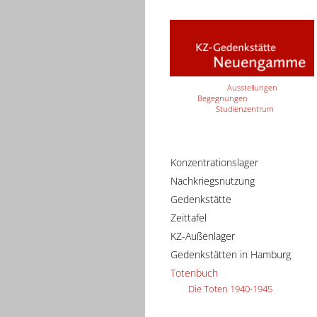
Ausstellungen
Begegnungen
Studienzentrum
Konzentrationslager
Nachkriegsnutzung
Gedenkstätte
Zeittafel
KZ-Außenlager
Gedenkstätten in Hamburg
Totenbuch
Die Toten 1940-1945