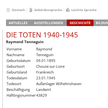
Deutsch
Gebärdensprache
Leichte Sprache
Deutsch
AKTUELLES
AUSSTELLUNGEN
GESCHICHTE
BILDU
English
Nachrichten
Hauptausstellung
Konzentrationslager
Führungen / Projek
Der An
Schüle
Français
DIE TOTEN 1940-1945
Veranstaltungskalender
Lager-SS
Wachturm
Nachkriegsnutzung
Projekttage
Berufsgruppenorie
Sterbe
Berufs
Dansk
Raymond Tenneguin
Klinkerwerk
Gedenkstätte
Längere Projekte
Kooperationen
Führungen
Die Hä
Erwac
Español
Vorname
Raymond
ehem. Walther-Werke
Zeittafel
Schulkooperatione
Studientage
Arbeit
Inklus
Italiano
Nachname
Tenneguin
Gefängnismauer
KZ-Außenlager
Vor- und Nachbere
Alltag
Außenl
Fortbi
Nederlands
Geburtsdatum
09.01.1895
Haus des Gedenkens
Gedenkstätten in Ham
Digitale Angebote
Lager-
Begeg
Polski
Geburtsort
Chouze-sur-Loire
Sonderausstellungen
Totenbuch
Das E
Die To
Português
Geburtsland
Frankreich
Wanderausstellungen
Türkçe
Todesdatum
23.01.1945
Yкраїнський
Todesort
Außenlager Wilhelmshaven
Beschäftigung
Landwirt
Русский
Häftlingsnummer
43829
עברית
العربية