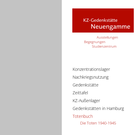
Ausstellungen
Begegnungen
Studienzentrum
Konzentrationslager
Nachkriegsnutzung
Gedenkstätte
Zeittafel
KZ-Außenlager
Gedenkstätten in Hamburg
Totenbuch
Die Toten 1940-1945