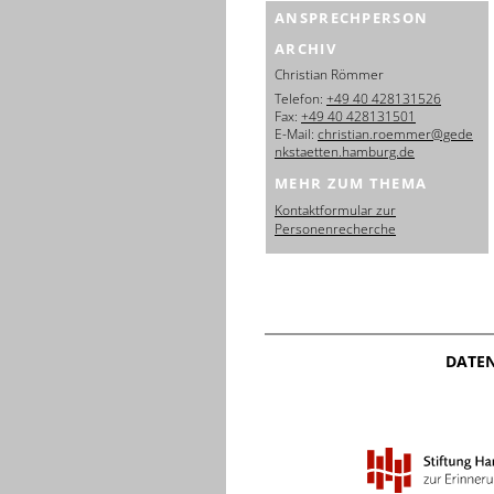
ANSPRECHPERSON
ARCHIV
Christian Römmer
Telefon:
+49 40 428131526
Fax:
+49 40 428131501
E-Mail:
christian.roemmer@gede
nkstaetten.hamburg.de
MEHR ZUM THEMA
Kontaktformular zur
Personenrecherche
DATE