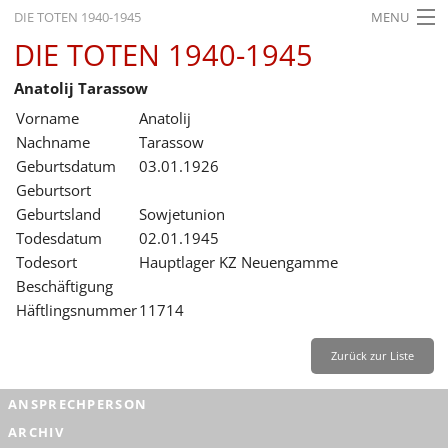
DIE TOTEN 1940-1945
MENU
DIE TOTEN 1940-1945
STARTSEITE
Anatolij Tarassow
AKTUELLES
Vorname
Anatolij
AUSSTELLUNGEN
Nachname
Tarassow
Geburtsdatum
03.01.1926
GESCHICHTE
Geburtsort
Geburtsland
Sowjetunion
BILDUNG
Todesdatum
02.01.1945
FORSCHUNG
Todesort
Hauptlager KZ Neuengamme
Beschäftigung
SERVICE
Häftlingsnummer
11714
Zurück
Deutsch
Gebärdensprache
Leichte Sprache
Zurück zur Liste
Deutsch
ANSPRECHPERSON
Deutsch
ARCHIV