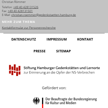
Christian Römmer
English
Telefon:
+49 40 428131526
Fax:
+49 40 428131501
Français
E-Mail:
christian.roemmer@gedenkstaetten.hamburg.de
MEHR ZUM THEMA
Dansk
Kontaktformular zur Personenrecherche
Español
DATENSCHUTZ
IMPRESSUM
KONTAKT
Italiano
PRESSE
SITEMAP
Nederlands
Polski
Português
Türkçe
Gefördert von:
Yкраїнський
Русский