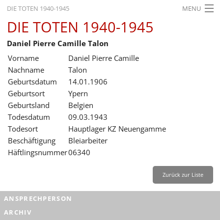
DIE TOTEN 1940-1945
MENU
DIE TOTEN 1940-1945
STARTSEITE
Daniel Pierre Camille Talon
AKTUELLES
Vorname
Daniel Pierre Camille
AUSSTELLUNGEN
Nachname
Talon
Geburtsdatum
14.01.1906
GESCHICHTE
Geburtsort
Ypern
Geburtsland
Belgien
BILDUNG
Todesdatum
09.03.1943
FORSCHUNG
Todesort
Hauptlager KZ Neuengamme
Beschäftigung
Bleiarbeiter
SERVICE
Häftlingsnummer
06340
Zurück
Deutsch
Gebärdensprache
Leichte Sprache
Zurück zur Liste
Deutsch
ANSPRECHPERSON
Deutsch
ARCHIV