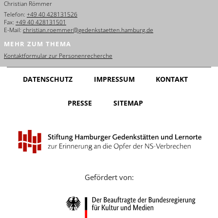
Christian Römmer
English
Telefon:
+49 40 428131526
Fax:
+49 40 428131501
Français
E-Mail:
christian.roemmer@gedenkstaetten.hamburg.de
MEHR ZUM THEMA
Dansk
Kontaktformular zur Personenrecherche
Español
DATENSCHUTZ
IMPRESSUM
KONTAKT
Italiano
PRESSE
SITEMAP
Nederlands
Polski
Português
Türkçe
Gefördert von:
Yкраїнський
Русский