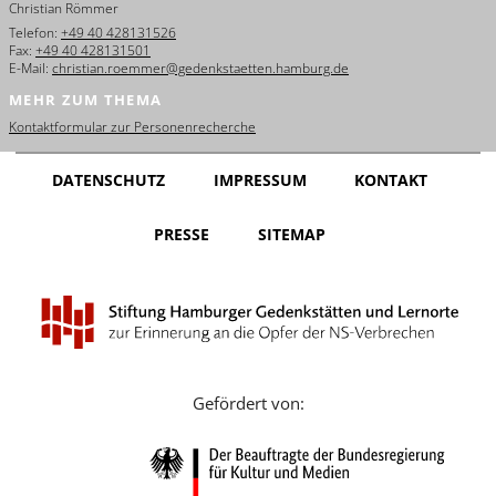
Christian Römmer
English
Telefon:
+49 40 428131526
Fax:
+49 40 428131501
Français
E-Mail:
christian.roemmer@gedenkstaetten.hamburg.de
MEHR ZUM THEMA
Dansk
Kontaktformular zur Personenrecherche
Español
DATENSCHUTZ
IMPRESSUM
KONTAKT
Italiano
PRESSE
SITEMAP
Nederlands
Polski
Português
Türkçe
Gefördert von:
Yкраїнський
Русский