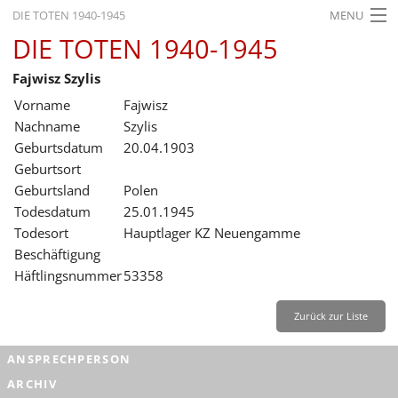
DIE TOTEN 1940-1945
MENU
DIE TOTEN 1940-1945
STARTSEITE
Fajwisz Szylis
AKTUELLES
Vorname
Fajwisz
AUSSTELLUNGEN
Nachname
Szylis
Geburtsdatum
20.04.1903
GESCHICHTE
Geburtsort
Geburtsland
Polen
BILDUNG
Todesdatum
25.01.1945
FORSCHUNG
Todesort
Hauptlager KZ Neuengamme
Beschäftigung
SERVICE
Häftlingsnummer
53358
Zurück
Deutsch
Gebärdensprache
Leichte Sprache
Zurück zur Liste
Deutsch
ANSPRECHPERSON
Deutsch
ARCHIV