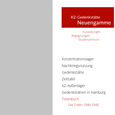
Ausstellungen
Begegnungen
Studienzentrum
Konzentrationslager
Nachkriegsnutzung
Gedenkstätte
Zeittafel
KZ-Außenlager
Gedenkstätten in Hamburg
Totenbuch
Die Toten 1940-1945