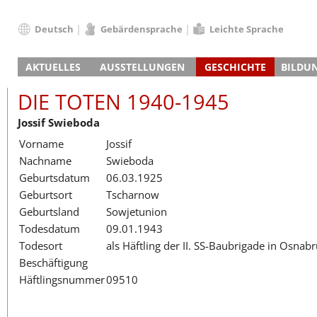
Deutsch
Gebärdensprache
Leichte Sprache
Deutsch
AKTUELLES
AUSSTELLUNGEN
GESCHICHTE
BILDU
English
Nachrichten
Hauptausstellung
Konzentrationslager
Führungen / Projek
Der An
Schüle
Français
DIE TOTEN 1940-1945
Veranstaltungskalender
Lager-SS
Wachturm
Nachkriegsnutzung
Projekttage
Berufsgruppenorie
Sterbe
Berufs
Dansk
Jossif Swieboda
Klinkerwerk
Gedenkstätte
Längere Projekte
Kooperationen
Führungen
Die Hä
Erwac
Español
Vorname
Jossif
ehem. Walther-Werke
Zeittafel
Schulkooperatione
Studientage
Arbeit
Inklus
Italiano
Nachname
Swieboda
Gefängnismauer
KZ-Außenlager
Vor- und Nachbere
Alltag
Außenl
Fortbi
Nederlands
Geburtsdatum
06.03.1925
Haus des Gedenkens
Gedenkstätten in Ham
Digitale Angebote
Lager-
Begeg
Polski
Geburtsort
Tscharnow
Sonderausstellungen
Totenbuch
Das E
Die To
Português
Geburtsland
Sowjetunion
Wanderausstellungen
Türkçe
Todesdatum
09.01.1943
Yкраїнський
Todesort
als Häftling der II. SS-Baubrigade in Osnab
Beschäftigung
Русский
Häftlingsnummer
09510
עברית
العربية