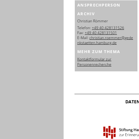
ANSPRECHPERSON
ARCHIV
Christian Römmer
Telefon:
+49 40 428131526
Fax:
+49 40 428131501
E-Mail:
christian.roemmer@gede
nkstaetten.hamburg.de
MEHR ZUM THEMA
Kontaktformular zur
Personenrecherche
DATE