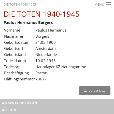
DIE TOTEN 1940-1945
MENU
DIE TOTEN 1940-1945
STARTSEITE
Paulus Hermanus Borgers
AKTUELLES
Vorname
Paulus Hermanus
AUSSTELLUNGEN
Nachname
Borgers
Geburtsdatum
21.05.1900
GESCHICHTE
Geburtsort
Amsterdam
Geburtsland
Niederlande
BILDUNG
Todesdatum
10.02.1945
FORSCHUNG
Todesort
Hauptlager KZ Neuengamme
Beschäftigung
Pastor
SERVICE
Häftlingsnummer
70677
Zurück
Deutsch
Gebärdensprache
Leichte Sprache
Zurück zur Liste
Deutsch
ANSPRECHPERSON
Deutsch
ARCHIV