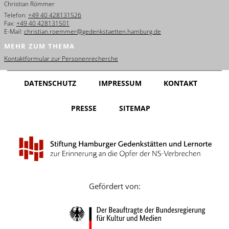
Christian Römmer
English
Telefon:
+49 40 428131526
Fax:
+49 40 428131501
Français
E-Mail:
christian.roemmer@gedenkstaetten.hamburg.de
MEHR ZUM THEMA
Dansk
Kontaktformular zur Personenrecherche
Español
DATENSCHUTZ
IMPRESSUM
KONTAKT
Italiano
PRESSE
SITEMAP
Nederlands
Polski
Português
Türkçe
Gefördert von:
Yкраїнський
Русский