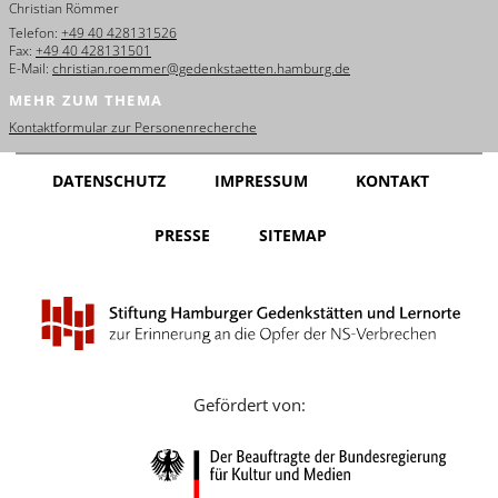
Christian Römmer
English
Telefon:
+49 40 428131526
Fax:
+49 40 428131501
Français
E-Mail:
christian.roemmer@gedenkstaetten.hamburg.de
MEHR ZUM THEMA
Dansk
Kontaktformular zur Personenrecherche
Español
DATENSCHUTZ
IMPRESSUM
KONTAKT
Italiano
PRESSE
SITEMAP
Nederlands
Polski
Português
Türkçe
Gefördert von:
Yкраїнський
Русский