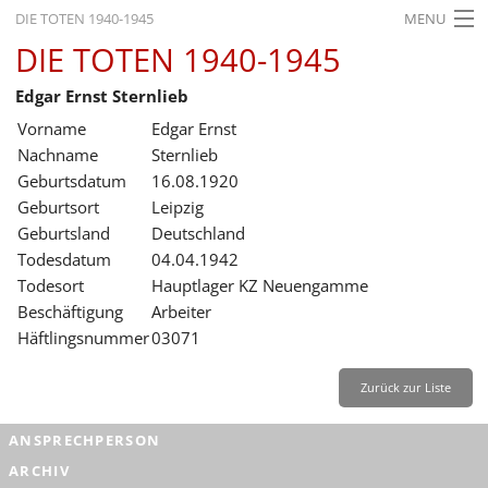
DIE TOTEN 1940-1945
MENU
DIE TOTEN 1940-1945
STARTSEITE
Edgar Ernst Sternlieb
AKTUELLES
Vorname
Edgar Ernst
AUSSTELLUNGEN
Nachname
Sternlieb
Geburtsdatum
16.08.1920
GESCHICHTE
Geburtsort
Leipzig
Geburtsland
Deutschland
BILDUNG
Todesdatum
04.04.1942
FORSCHUNG
Todesort
Hauptlager KZ Neuengamme
Beschäftigung
Arbeiter
SERVICE
Häftlingsnummer
03071
Zurück
Deutsch
Gebärdensprache
Leichte Sprache
Zurück zur Liste
Deutsch
ANSPRECHPERSON
Deutsch
ARCHIV