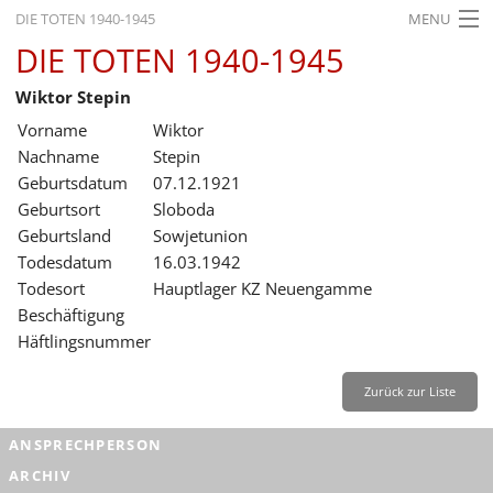
DIE TOTEN 1940-1945
MENU
DIE TOTEN 1940-1945
STARTSEITE
Wiktor Stepin
AKTUELLES
Vorname
Wiktor
AUSSTELLUNGEN
Nachname
Stepin
Geburtsdatum
07.12.1921
GESCHICHTE
Geburtsort
Sloboda
Geburtsland
Sowjetunion
BILDUNG
Todesdatum
16.03.1942
FORSCHUNG
Todesort
Hauptlager KZ Neuengamme
Beschäftigung
SERVICE
Häftlingsnummer
Zurück
Deutsch
Gebärdensprache
Leichte Sprache
Zurück zur Liste
Deutsch
ANSPRECHPERSON
Deutsch
ARCHIV