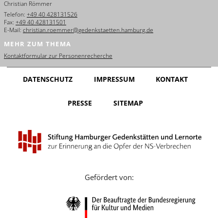
Christian Römmer
English
Telefon:
+49 40 428131526
Fax:
+49 40 428131501
Français
E-Mail:
christian.roemmer@gedenkstaetten.hamburg.de
MEHR ZUM THEMA
Dansk
Kontaktformular zur Personenrecherche
Español
DATENSCHUTZ
IMPRESSUM
KONTAKT
Italiano
PRESSE
SITEMAP
Nederlands
Polski
Português
Türkçe
Gefördert von:
Yкраїнський
Русский