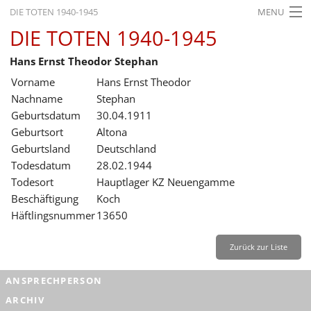
DIE TOTEN 1940-1945
MENU
DIE TOTEN 1940-1945
STARTSEITE
Hans Ernst Theodor Stephan
AKTUELLES
Vorname
Hans Ernst Theodor
AUSSTELLUNGEN
Nachname
Stephan
Geburtsdatum
30.04.1911
GESCHICHTE
Geburtsort
Altona
Geburtsland
Deutschland
BILDUNG
Todesdatum
28.02.1944
FORSCHUNG
Todesort
Hauptlager KZ Neuengamme
Beschäftigung
Koch
SERVICE
Häftlingsnummer
13650
Zurück
Deutsch
Gebärdensprache
Leichte Sprache
Zurück zur Liste
Deutsch
ANSPRECHPERSON
Deutsch
ARCHIV