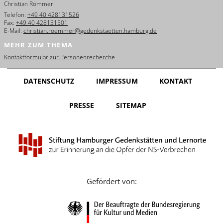
Christian Römmer
English
Telefon:
+49 40 428131526
Fax:
+49 40 428131501
Français
E-Mail:
christian.roemmer@gedenkstaetten.hamburg.de
MEHR ZUM THEMA
Dansk
Kontaktformular zur Personenrecherche
Español
DATENSCHUTZ
IMPRESSUM
KONTAKT
Italiano
PRESSE
SITEMAP
Nederlands
Polski
Português
Türkçe
Gefördert von:
Yкраїнський
Русский