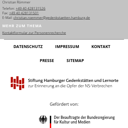
Christian Römmer
English
Telefon:
+49 40 428131526
Fax:
+49 40 428131501
Français
E-Mail:
christian.roemmer@gedenkstaetten.hamburg.de
MEHR ZUM THEMA
Dansk
Kontaktformular zur Personenrecherche
Español
DATENSCHUTZ
IMPRESSUM
KONTAKT
Italiano
PRESSE
SITEMAP
Nederlands
Polski
Português
Türkçe
Gefördert von:
Yкраїнський
Русский