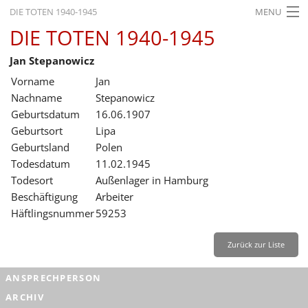
DIE TOTEN 1940-1945
MENU
DIE TOTEN 1940-1945
STARTSEITE
Jan Stepanowicz
AKTUELLES
Vorname
Jan
AUSSTELLUNGEN
Nachname
Stepanowicz
Geburtsdatum
16.06.1907
GESCHICHTE
Geburtsort
Lipa
Geburtsland
Polen
BILDUNG
Todesdatum
11.02.1945
FORSCHUNG
Todesort
Außenlager in Hamburg
Beschäftigung
Arbeiter
SERVICE
Häftlingsnummer
59253
Zurück
Deutsch
Gebärdensprache
Leichte Sprache
Zurück zur Liste
Deutsch
ANSPRECHPERSON
Deutsch
ARCHIV