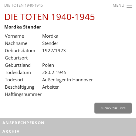
DIE TOTEN 1940-1945
MENU
DIE TOTEN 1940-1945
STARTSEITE
Mordka Stender
AKTUELLES
Vorname
Mordka
AUSSTELLUNGEN
Nachname
Stender
Geburtsdatum
1922/1923
GESCHICHTE
Geburtsort
Geburtsland
Polen
BILDUNG
Todesdatum
28.02.1945
FORSCHUNG
Todesort
Außenlager in Hannover
Beschäftigung
Arbeiter
SERVICE
Häftlingsnummer
Zurück
Deutsch
Gebärdensprache
Leichte Sprache
Zurück zur Liste
Deutsch
ANSPRECHPERSON
Deutsch
ARCHIV