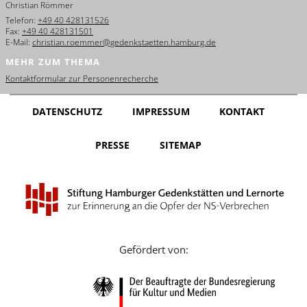
Christian Römmer
English
Telefon:
+49 40 428131526
Fax:
+49 40 428131501
Français
E-Mail:
christian.roemmer@gedenkstaetten.hamburg.de
MEHR ZUM THEMA
Dansk
Kontaktformular zur Personenrecherche
Español
DATENSCHUTZ
IMPRESSUM
KONTAKT
Italiano
PRESSE
SITEMAP
Nederlands
Polski
Português
Türkçe
Gefördert von:
Yкраїнський
Русский