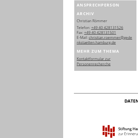
ANSPRECHPERSON
ARCHIV
Christian Römmer
Telefon:
+49 40 428131526
Fax:
+49 40 428131501
E-Mail:
christian.roemmer@gede
nkstaetten.hamburg.de
MEHR ZUM THEMA
Kontaktformular zur
Personenrecherche
DATE