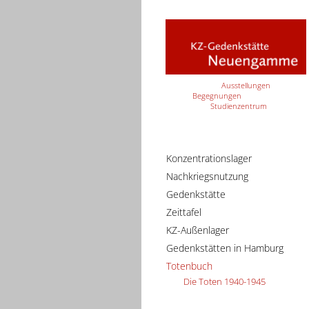
Ausstellungen
Begegnungen
Studienzentrum
Konzentrationslager
Nachkriegsnutzung
Gedenkstätte
Zeittafel
KZ-Außenlager
Gedenkstätten in Hamburg
Totenbuch
Die Toten 1940-1945