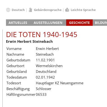
Deutsch
Gebärdensprache
Leichte Sprache
Deutsch
AKTUELLES
AUSSTELLUNGEN
GESCHICHTE
BILDU
English
Nachrichten
Hauptausstellung
Konzentrationslager
Führungen / Projek
Der An
Schüle
Français
DIE TOTEN 1940-1945
Veranstaltungskalender
Lager-SS
Wachturm
Nachkriegsnutzung
Projekttage
Berufsgruppenorie
Sterbe
Berufs
Dansk
Erwin Herbert Steinebach
Klinkerwerk
Gedenkstätte
Längere Projekte
Kooperationen
Führungen
Die Hä
Erwac
Español
Vorname
Erwin Herbert
ehem. Walther-Werke
Zeittafel
Schulkooperatione
Studientage
Arbeit
Inklus
Italiano
Nachname
Steinebach
Gefängnismauer
KZ-Außenlager
Vor- und Nachbere
Alltag
Außenl
Fortbi
Nederlands
Geburtsdatum
11.02.1901
Haus des Gedenkens
Gedenkstätten in Ham
Digitale Angebote
Lager-
Begeg
Polski
Geburtsort
Wermelskirchen
Sonderausstellungen
Totenbuch
Das E
Die To
Português
Geburtsland
Deutschland
Wanderausstellungen
Türkçe
Todesdatum
02.01.1942
Yкраїнський
Todesort
Hauptlager KZ Neuengamme
Beschäftigung
Schlosser
Русский
Häftlingsnummer
06533
עברית
العربية