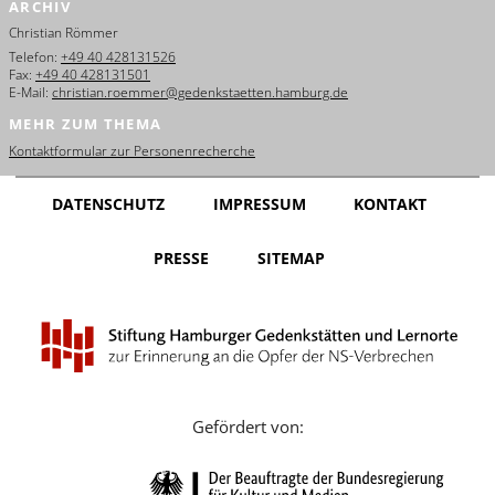
ARCHIV
English
Christian Römmer
Français
Telefon:
+49 40 428131526
Fax:
+49 40 428131501
E-Mail:
christian.roemmer@gedenkstaetten.hamburg.de
Dansk
MEHR ZUM THEMA
Español
Kontaktformular zur Personenrecherche
Italiano
DATENSCHUTZ
IMPRESSUM
KONTAKT
Nederlands
PRESSE
SITEMAP
Polski
Português
Türkçe
Yкраїнський
Gefördert von:
Русский