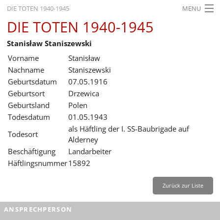
DIE TOTEN 1940-1945
MENU
DIE TOTEN 1940-1945
STARTSEITE
Stanisław Staniszewski
AKTUELLES
Vorname
Stanisław
AUSSTELLUNGEN
Nachname
Staniszewski
Geburtsdatum
07.05.1916
GESCHICHTE
Geburtsort
Drzewica
Geburtsland
Polen
BILDUNG
Todesdatum
01.05.1943
FORSCHUNG
als Häftling der I. SS-Baubrigade auf
Todesort
Alderney
SERVICE
Beschäftigung
Landarbeiter
Häftlingsnummer
15892
Zurück
Deutsch
Gebärdensprache
Leichte Sprache
Deutsch
Zurück zur Liste
Deutsch
ANSPRECHPERSON