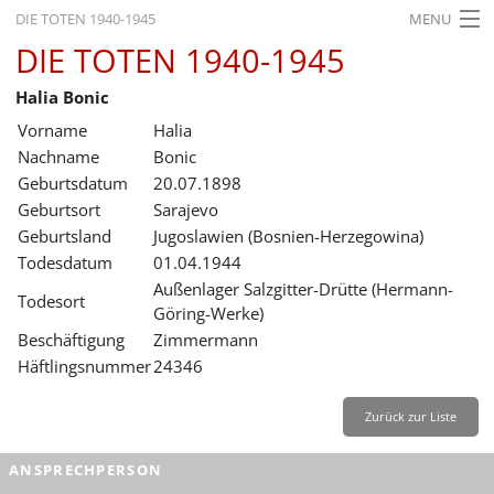
DIE TOTEN 1940-1945
MENU
DIE TOTEN 1940-1945
STARTSEITE
Halia Bonic
AKTUELLES
Vorname
Halia
AUSSTELLUNGEN
Nachname
Bonic
Geburtsdatum
20.07.1898
GESCHICHTE
Geburtsort
Sarajevo
Geburtsland
Jugoslawien (Bosnien-Herzegowina)
BILDUNG
Todesdatum
01.04.1944
FORSCHUNG
Außenlager Salzgitter-Drütte (Hermann-
Todesort
Göring-Werke)
SERVICE
Beschäftigung
Zimmermann
Häftlingsnummer
24346
Zurück
Deutsch
Gebärdensprache
Leichte Sprache
Deutsch
Zurück zur Liste
Deutsch
ANSPRECHPERSON