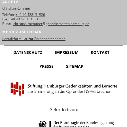
ARCHIV
English
Christian Römmer
Français
Telefon:
+49 40 428131526
Fax:
+49 40 428131501
E-Mail:
christian.roemmer@gedenkstaetten.hamburg.de
Dansk
MEHR ZUM THEMA
Español
Kontaktformular zur Personenrecherche
Italiano
DATENSCHUTZ
IMPRESSUM
KONTAKT
Nederlands
PRESSE
SITEMAP
Polski
Português
Türkçe
Yкраїнський
Gefördert von:
Русский