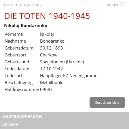
DIE TOTEN 1940-1945
MENU
DIE TOTEN 1940-1945
STARTSEITE
Nikolaj Bondarenko
AKTUELLES
Vorname
Nikolaj
AUSSTELLUNGEN
Nachname
Bondarenko
Geburtsdatum
30.12.1893
GESCHICHTE
Geburtsort
Charkow
Geburtsland
Sowjetunion (Ukraine)
BILDUNG
Todesdatum
17.10.1942
FORSCHUNG
Todesort
Hauptlager KZ Neuengamme
Beschäftigung
Metallhobler
SERVICE
Häftlingsnummer
09691
Zurück
Deutsch
Gebärdensprache
Leichte Sprache
Zurück zur Liste
Deutsch
ANSPRECHPERSON
Deutsch
ARCHIV