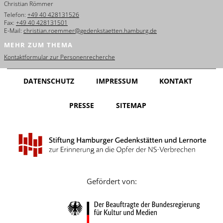
Christian Römmer
English
Telefon:
+49 40 428131526
Fax:
+49 40 428131501
Français
E-Mail:
christian.roemmer@gedenkstaetten.hamburg.de
MEHR ZUM THEMA
Dansk
Kontaktformular zur Personenrecherche
Español
DATENSCHUTZ
IMPRESSUM
KONTAKT
Italiano
PRESSE
SITEMAP
Nederlands
Polski
Português
Türkçe
Gefördert von:
Yкраїнський
Русский