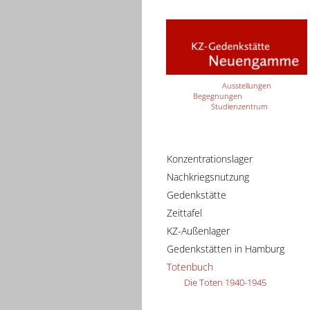
Ausstellungen
Begegnungen
Studienzentrum
Konzentrationslager
Nachkriegsnutzung
Gedenkstätte
Zeittafel
KZ-Außenlager
Gedenkstätten in Hamburg
Totenbuch
Die Toten 1940-1945