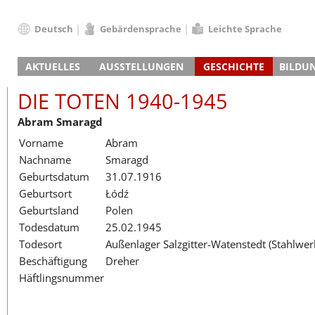
Deutsch
Gebärdensprache
Leichte Sprache
Deutsch
AKTUELLES
AUSSTELLUNGEN
GESCHICHTE
BILDU
English
Nachrichten
Hauptausstellung
Konzentrationslager
Führungen / Projek
Der An
Schüle
Français
DIE TOTEN 1940-1945
Veranstaltungskalender
Lager-SS
Wachturm
Nachkriegsnutzung
Projekttage
Berufsgruppenorie
Sterbe
Berufs
Dansk
Abram Smaragd
Klinkerwerk
Gedenkstätte
Längere Projekte
Kooperationen
Führungen
Die Hä
Erwac
Español
Vorname
Abram
ehem. Walther-Werke
Zeittafel
Schulkooperatione
Studientage
Arbeit
Inklus
Italiano
Nachname
Smaragd
Gefängnismauer
KZ-Außenlager
Vor- und Nachbere
Alltag
Außenl
Fortbi
Nederlands
Geburtsdatum
31.07.1916
Haus des Gedenkens
Gedenkstätten in Ham
Digitale Angebote
Lager-
Begeg
Polski
Geburtsort
Łódź
Sonderausstellungen
Totenbuch
Das E
Die To
Português
Geburtsland
Polen
Wanderausstellungen
Türkçe
Todesdatum
25.02.1945
Yкраїнський
Todesort
Außenlager Salzgitter-Watenstedt (Stahlwe
Beschäftigung
Dreher
Русский
Häftlingsnummer
עברית
العربية