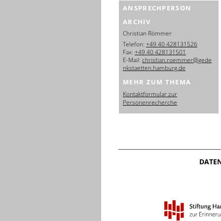
ANSPRECHPERSON
ARCHIV
Christian Römmer
Telefon:
+49 40 428131526
Fax:
+49 40 428131501
E-Mail:
christian.roemmer@gede
nkstaetten.hamburg.de
MEHR ZUM THEMA
Kontaktformular zur
Personenrecherche
DATE