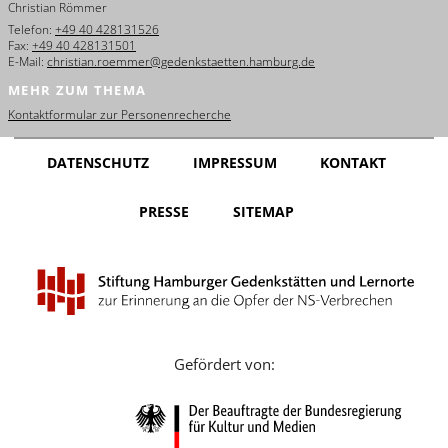
Christian Römmer
English
Telefon:
+49 40 428131526
Fax:
+49 40 428131501
Français
E-Mail:
christian.roemmer@gedenkstaetten.hamburg.de
MEHR ZUM THEMA
Dansk
Kontaktformular zur Personenrecherche
Español
DATENSCHUTZ
IMPRESSUM
KONTAKT
Italiano
PRESSE
SITEMAP
Nederlands
Polski
Português
Türkçe
Gefördert von:
Yкраїнський
Русский