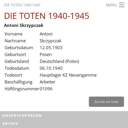
DIE TOTEN 1940-1945
MENU
DIE TOTEN 1940-1945
STARTSEITE
Antoni Skrzypczak
AKTUELLES
Vorname
Antoni
AUSSTELLUNGEN
Nachname
Skrzypczak
Geburtsdatum
12.05.1903
GESCHICHTE
Geburtsort
Posen
Geburtsland
Deutschland (Polen)
BILDUNG
Todesdatum
06.10.1940
FORSCHUNG
Todesort
Hauptlager KZ Neuengamme
Beschäftigung
Arbeiter
SERVICE
Häftlingsnummer
01096
Zurück
Deutsch
Gebärdensprache
Leichte Sprache
Zurück zur Liste
Deutsch
ANSPRECHPERSON
Deutsch
ARCHIV