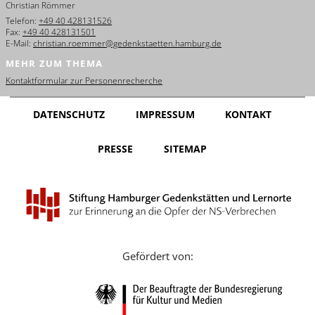
Christian Römmer
English
Telefon:
+49 40 428131526
Fax:
+49 40 428131501
Français
E-Mail:
christian.roemmer@gedenkstaetten.hamburg.de
MEHR ZUM THEMA
Dansk
Kontaktformular zur Personenrecherche
Español
DATENSCHUTZ
IMPRESSUM
KONTAKT
Italiano
PRESSE
SITEMAP
Nederlands
Polski
Português
Türkçe
Gefördert von:
Yкраїнський
Русский