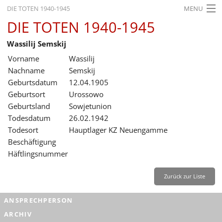
DIE TOTEN 1940-1945
MENU
DIE TOTEN 1940-1945
STARTSEITE
Wassilij Semskij
AKTUELLES
Vorname
Wassilij
AUSSTELLUNGEN
Nachname
Semskij
Geburtsdatum
12.04.1905
GESCHICHTE
Geburtsort
Urossowo
Geburtsland
Sowjetunion
BILDUNG
Todesdatum
26.02.1942
FORSCHUNG
Todesort
Hauptlager KZ Neuengamme
Beschäftigung
SERVICE
Häftlingsnummer
Zurück
Deutsch
Gebärdensprache
Leichte Sprache
Zurück zur Liste
Deutsch
ANSPRECHPERSON
Deutsch
ARCHIV