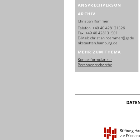
ANSPRECHPERSON
ARCHIV
Christian Römmer
Telefon:
+49 40 428131526
Fax:
+49 40 428131501
E-Mail:
christian.roemmer@gede
nkstaetten.hamburg.de
MEHR ZUM THEMA
Kontaktformular zur
Personenrecherche
DATE