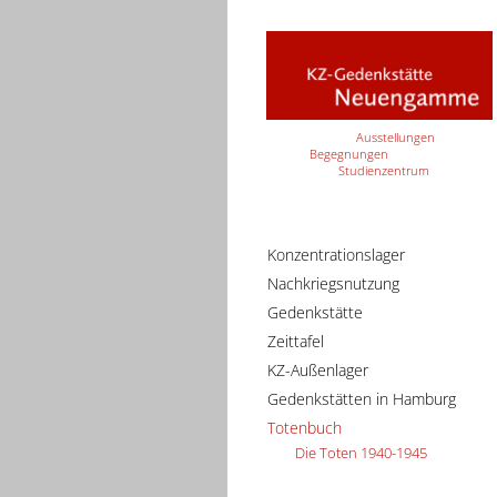
Ausstellungen
Begegnungen
Studienzentrum
Konzentrationslager
Nachkriegsnutzung
Gedenkstätte
Zeittafel
KZ-Außenlager
Gedenkstätten in Hamburg
Totenbuch
Die Toten 1940-1945