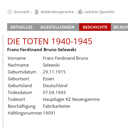
Deutsch
Gebärdensprache
Leichte Sprache
Deutsch
AKTUELLES
AUSSTELLUNGEN
GESCHICHTE
BILDU
English
Nachrichten
Hauptausstellung
Konzentrationslager
Führungen / Projek
Der An
Schüle
Français
DIE TOTEN 1940-1945
Veranstaltungskalender
Lager-SS
Wachturm
Nachkriegsnutzung
Projekttage
Berufsgruppenorie
Sterbe
Berufs
Dansk
Franz Ferdinand Bruno Selewski
Klinkerwerk
Gedenkstätte
Längere Projekte
Kooperationen
Führungen
Die Hä
Erwac
Español
Vorname
Franz Ferdinand Bruno
ehem. Walther-Werke
Zeittafel
Schulkooperatione
Studientage
Arbeit
Inklus
Italiano
Nachname
Selewski
Gefängnismauer
KZ-Außenlager
Vor- und Nachbere
Alltag
Außenl
Fortbi
Nederlands
Geburtsdatum
29.11.1915
Haus des Gedenkens
Gedenkstätten in Ham
Digitale Angebote
Lager-
Begeg
Polski
Geburtsort
Essen
Sonderausstellungen
Totenbuch
Das E
Die To
Português
Geburtsland
Deutschland
Wanderausstellungen
Türkçe
Todesdatum
07.04.1943
Yкраїнський
Todesort
Hauptlager KZ Neuengamme
Beschäftigung
Fabrikarbeiter
Русский
Häftlingsnummer
19091
עברית
العربية