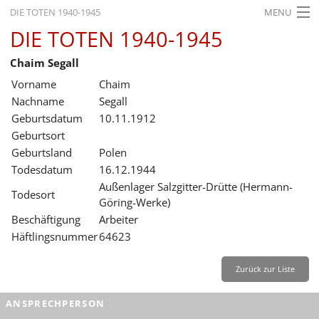
DIE TOTEN 1940-1945
MENU
DIE TOTEN 1940-1945
STARTSEITE
Chaim Segall
AKTUELLES
Vorname
Chaim
AUSSTELLUNGEN
Nachname
Segall
Geburtsdatum
10.11.1912
GESCHICHTE
Geburtsort
Geburtsland
Polen
BILDUNG
Todesdatum
16.12.1944
FORSCHUNG
Außenlager Salzgitter-Drütte (Hermann-
Todesort
Göring-Werke)
SERVICE
Beschäftigung
Arbeiter
Häftlingsnummer
64623
Zurück
Deutsch
Gebärdensprache
Leichte Sprache
Deutsch
Zurück zur Liste
Deutsch
ANSPRECHPERSON