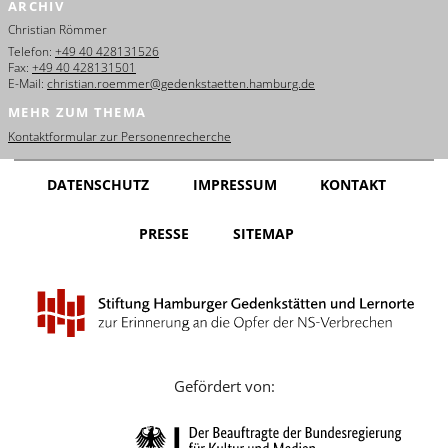
ARCHIV
English
Christian Römmer
Français
Telefon:
+49 40 428131526
Fax:
+49 40 428131501
E-Mail:
christian.roemmer@gedenkstaetten.hamburg.de
Dansk
MEHR ZUM THEMA
Español
Kontaktformular zur Personenrecherche
Italiano
DATENSCHUTZ
IMPRESSUM
KONTAKT
Nederlands
PRESSE
SITEMAP
Polski
Português
Türkçe
Yкраїнський
Gefördert von:
Русский