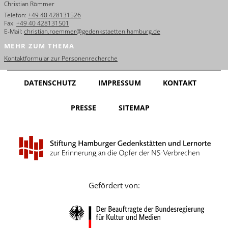
Christian Römmer
English
Telefon:
+49 40 428131526
Fax:
+49 40 428131501
Français
E-Mail:
christian.roemmer@gedenkstaetten.hamburg.de
MEHR ZUM THEMA
Dansk
Kontaktformular zur Personenrecherche
Español
DATENSCHUTZ
IMPRESSUM
KONTAKT
Italiano
PRESSE
SITEMAP
Nederlands
Polski
Português
Türkçe
Gefördert von:
Yкраїнський
Русский