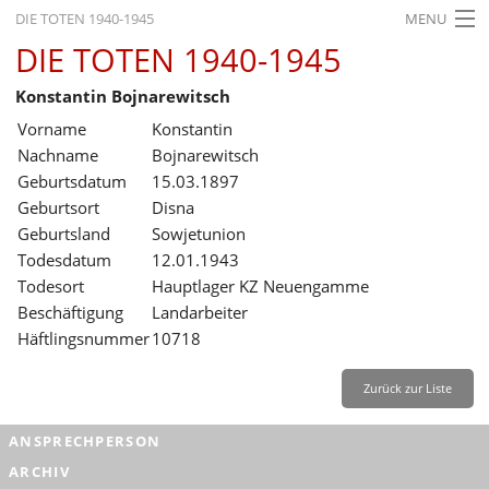
DIE TOTEN 1940-1945
MENU
DIE TOTEN 1940-1945
STARTSEITE
Konstantin Bojnarewitsch
AKTUELLES
Vorname
Konstantin
AUSSTELLUNGEN
Nachname
Bojnarewitsch
Geburtsdatum
15.03.1897
GESCHICHTE
Geburtsort
Disna
Geburtsland
Sowjetunion
BILDUNG
Todesdatum
12.01.1943
FORSCHUNG
Todesort
Hauptlager KZ Neuengamme
Beschäftigung
Landarbeiter
SERVICE
Häftlingsnummer
10718
Zurück
Deutsch
Gebärdensprache
Leichte Sprache
Zurück zur Liste
Deutsch
ANSPRECHPERSON
Deutsch
ARCHIV