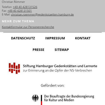
Christian Römmer
English
Telefon:
+49 40 428131526
Fax:
+49 40 428131501
Français
E-Mail:
christian.roemmer@gedenkstaetten.hamburg.de
MEHR ZUM THEMA
Dansk
Kontaktformular zur Personenrecherche
Español
DATENSCHUTZ
IMPRESSUM
KONTAKT
Italiano
PRESSE
SITEMAP
Nederlands
Polski
Português
Türkçe
Gefördert von:
Yкраїнський
Русский