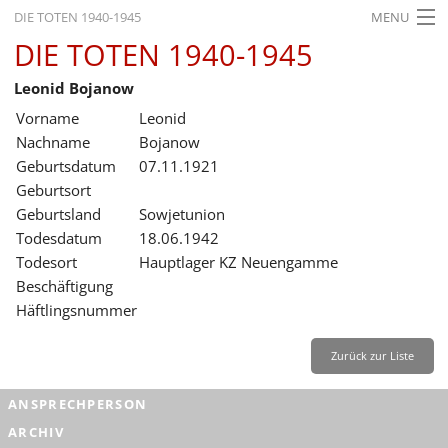
DIE TOTEN 1940-1945
MENU
DIE TOTEN 1940-1945
STARTSEITE
Leonid Bojanow
AKTUELLES
Vorname
Leonid
AUSSTELLUNGEN
Nachname
Bojanow
Geburtsdatum
07.11.1921
GESCHICHTE
Geburtsort
Geburtsland
Sowjetunion
BILDUNG
Todesdatum
18.06.1942
FORSCHUNG
Todesort
Hauptlager KZ Neuengamme
Beschäftigung
SERVICE
Häftlingsnummer
Zurück
Deutsch
Gebärdensprache
Leichte Sprache
Zurück zur Liste
Deutsch
ANSPRECHPERSON
Deutsch
ARCHIV