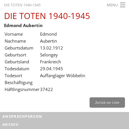
DIE TOTEN 1940-1945
MENU
DIE TOTEN 1940-1945
STARTSEITE
Edmond Aubertin
AKTUELLES
Vorname
Edmond
AUSSTELLUNGEN
Nachname
Aubertin
Geburtsdatum
13.02.1912
GESCHICHTE
Geburtsort
Selongey
Geburtsland
Frankreich
BILDUNG
Todesdatum
29.04.1945
FORSCHUNG
Todesort
Auffanglager Wöbbelin
Beschäftigung
SERVICE
Häftlingsnummer
37422
Zurück
Deutsch
Gebärdensprache
Leichte Sprache
Zurück zur Liste
Deutsch
ANSPRECHPERSON
Deutsch
ARCHIV