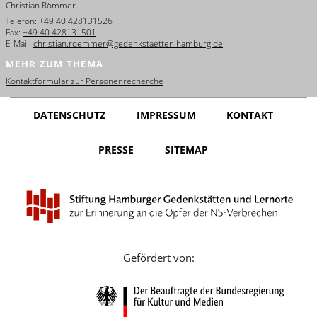
Christian Römmer
English
Telefon:
+49 40 428131526
Fax:
+49 40 428131501
Français
E-Mail:
christian.roemmer@gedenkstaetten.hamburg.de
MEHR ZUM THEMA
Dansk
Kontaktformular zur Personenrecherche
Español
DATENSCHUTZ
IMPRESSUM
KONTAKT
Italiano
PRESSE
SITEMAP
Nederlands
Polski
Português
Türkçe
Gefördert von:
Yкраїнський
Русский