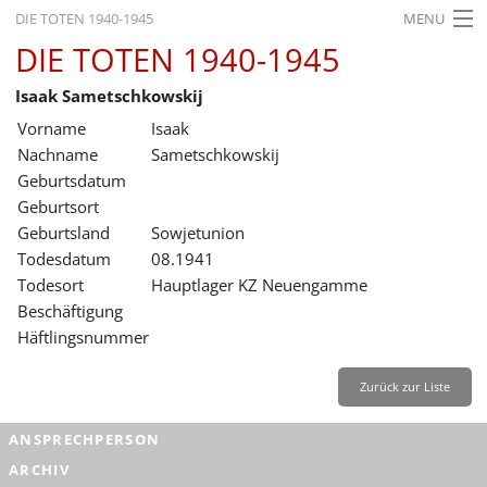
DIE TOTEN 1940-1945
MENU
DIE TOTEN 1940-1945
STARTSEITE
Isaak Sametschkowskij
AKTUELLES
Vorname
Isaak
AUSSTELLUNGEN
Nachname
Sametschkowskij
Geburtsdatum
GESCHICHTE
Geburtsort
Geburtsland
Sowjetunion
BILDUNG
Todesdatum
08.1941
FORSCHUNG
Todesort
Hauptlager KZ Neuengamme
Beschäftigung
SERVICE
Häftlingsnummer
Zurück
Deutsch
Gebärdensprache
Leichte Sprache
Zurück zur Liste
Deutsch
ANSPRECHPERSON
Deutsch
ARCHIV