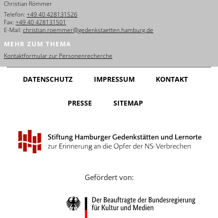
Christian Römmer
English
Telefon:
+49 40 428131526
Fax:
+49 40 428131501
Français
E-Mail:
christian.roemmer@gedenkstaetten.hamburg.de
MEHR ZUM THEMA
Dansk
Kontaktformular zur Personenrecherche
Español
DATENSCHUTZ
IMPRESSUM
KONTAKT
Italiano
PRESSE
SITEMAP
Nederlands
Polski
Português
Türkçe
Gefördert von:
Yкраїнський
Русский