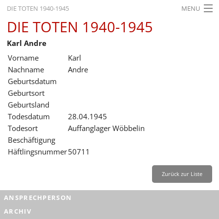
DIE TOTEN 1940-1945
MENU
DIE TOTEN 1940-1945
STARTSEITE
Karl Andre
AKTUELLES
Vorname
Karl
AUSSTELLUNGEN
Nachname
Andre
Geburtsdatum
GESCHICHTE
Geburtsort
Geburtsland
BILDUNG
Todesdatum
28.04.1945
FORSCHUNG
Todesort
Auffanglager Wöbbelin
Beschäftigung
SERVICE
Häftlingsnummer
50711
Zurück
Deutsch
Gebärdensprache
Leichte Sprache
Zurück zur Liste
Deutsch
ANSPRECHPERSON
Deutsch
ARCHIV