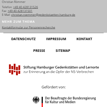
Christian Römmer
English
Telefon:
+49 40 428131526
Fax:
+49 40 428131501
Français
E-Mail:
christian.roemmer@gedenkstaetten.hamburg.de
MEHR ZUM THEMA
Dansk
Kontaktformular zur Personenrecherche
Español
DATENSCHUTZ
IMPRESSUM
KONTAKT
Italiano
PRESSE
SITEMAP
Nederlands
Polski
Português
Türkçe
Gefördert von:
Yкраїнський
Русский