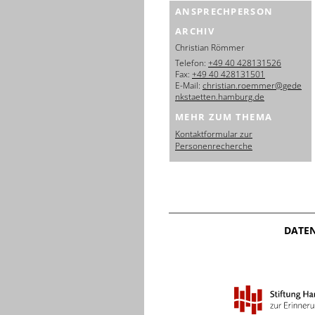
ANSPRECHPERSON
ARCHIV
Christian Römmer
Telefon:
+49 40 428131526
Fax:
+49 40 428131501
E-Mail:
christian.roemmer@gede
nkstaetten.hamburg.de
MEHR ZUM THEMA
Kontaktformular zur
Personenrecherche
DATE