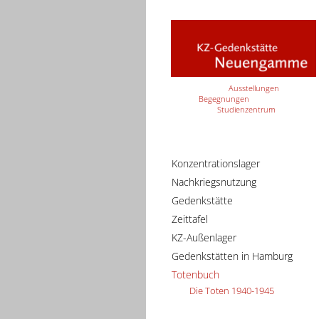
Ausstellungen
Begegnungen
Studienzentrum
Konzentrationslager
Nachkriegsnutzung
Gedenkstätte
Zeittafel
KZ-Außenlager
Gedenkstätten in Hamburg
Totenbuch
Die Toten 1940-1945