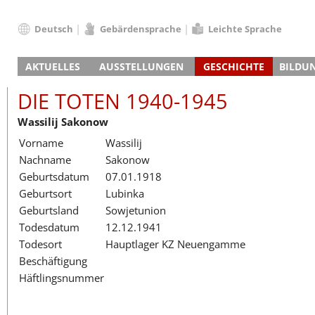
Deutsch
Gebärdensprache
Leichte Sprache
Deutsch
AKTUELLES
AUSSTELLUNGEN
GESCHICHTE
BILDU
English
Nachrichten
Hauptausstellung
Konzentrationslager
Führungen / Projek
Der An
Schüle
Français
DIE TOTEN 1940-1945
Veranstaltungskalender
Lager-SS
Wachturm
Nachkriegsnutzung
Projekttage
Berufsgruppenorie
Sterbe
Berufs
Dansk
Wassilij Sakonow
Klinkerwerk
Gedenkstätte
Längere Projekte
Kooperationen
Führungen
Die Hä
Erwac
Español
Vorname
Wassilij
ehem. Walther-Werke
Zeittafel
Schulkooperatione
Studientage
Arbeit
Inklus
Italiano
Nachname
Sakonow
Gefängnismauer
KZ-Außenlager
Vor- und Nachbere
Alltag
Außenl
Fortbi
Nederlands
Geburtsdatum
07.01.1918
Haus des Gedenkens
Gedenkstätten in Ham
Digitale Angebote
Lager-
Begeg
Polski
Geburtsort
Lubinka
Sonderausstellungen
Totenbuch
Das E
Die To
Português
Geburtsland
Sowjetunion
Wanderausstellungen
Türkçe
Todesdatum
12.12.1941
Yкраїнський
Todesort
Hauptlager KZ Neuengamme
Beschäftigung
Русский
Häftlingsnummer
עברית
العربية