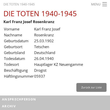
DIE TOTEN 1940-1945
MENU
DIE TOTEN 1940-1945
STARTSEITE
Karl Franz Josef Rosenkranz
AKTUELLES
Vorname
Karl Franz Josef
AUSSTELLUNGEN
Nachname
Rosenkranz
Geburtsdatum
25.03.1902
GESCHICHTE
Geburtsort
Tetschen
Geburtsland
Deutschland
BILDUNG
Todesdatum
26.04.1940
FORSCHUNG
Todesort
Hauptlager KZ Neuengamme
Beschäftigung
Drogist
SERVICE
Häftlingsnummer
05937
Zurück
Deutsch
Gebärdensprache
Leichte Sprache
Zurück zur Liste
Deutsch
ANSPRECHPERSON
Deutsch
ARCHIV