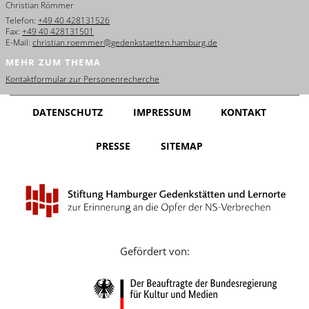
Christian Römmer
English
Telefon:
+49 40 428131526
Fax:
+49 40 428131501
Français
E-Mail:
christian.roemmer@gedenkstaetten.hamburg.de
MEHR ZUM THEMA
Dansk
Kontaktformular zur Personenrecherche
Español
DATENSCHUTZ
IMPRESSUM
KONTAKT
Italiano
PRESSE
SITEMAP
Nederlands
Polski
Português
Türkçe
Gefördert von:
Yкраїнський
Русский